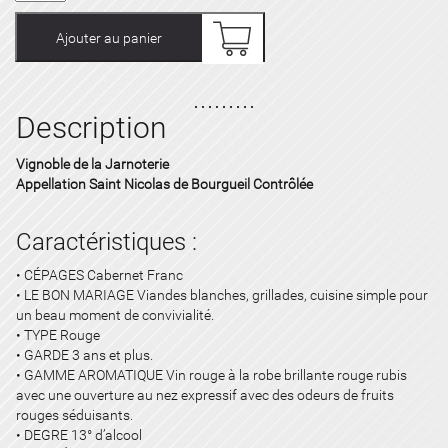
St
Nicolas
Ajouter au panier
de
Bourgueuil
Rouge
2021
Description
-
Vignoble
de
Vignoble de la Jarnoterie
la
Appellation Saint Nicolas de Bourgueil
Contrôlée
Jarnoterie
-
Caractéristiques :
37,5
cl
• CÉPAGES Cabernet Franc
• LE BON MARIAGE Viandes blanches, grillades, cuisine simple pour
un beau moment de convivialité.
• TYPE Rouge
• GARDE 3 ans et plus.
• GAMME AROMATIQUE Vin rouge à la robe brillante rouge rubis
avec une ouverture au nez expressif avec des odeurs de fruits
rouges séduisants.
• DEGRE 13° d’alcool