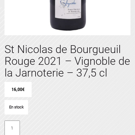
St Nicolas de Bourgueuil
Rouge 2021 – Vignoble de
la Jarnoterie – 37,5 cl
16,00
€
En stock
quantité
de