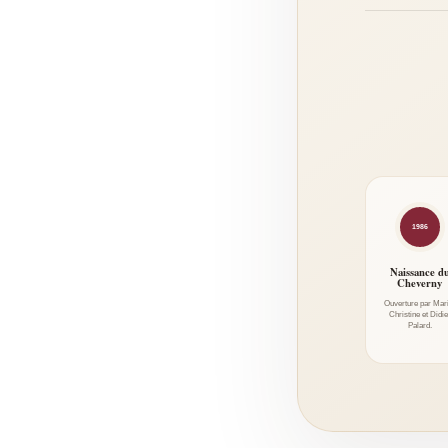
1986
Naissance d
Cheverny
Ouverture par Mar
Christine et Didie
Palard.