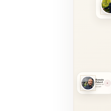
M
Romain
Palard
RP
+
Gestion et
accueil