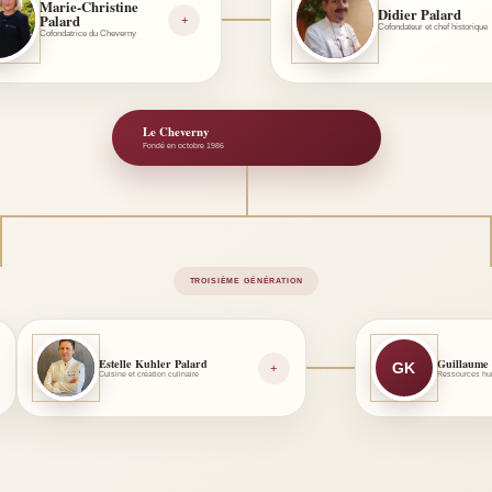
Marie-Christine
Didier Palard
P
Palard
DP
+
Cofondateur et chef historique
Cofondatrice du Cheverny
Le Cheverny
Fondé en octobre 1986
TROISIÈME GÉNÉRATION
Estelle Kuhler Palard
Guillaume
EP
GK
+
Cuisine et création culinaire
Ressources hum