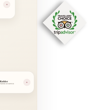
+
 Kuhler
+
aines et service