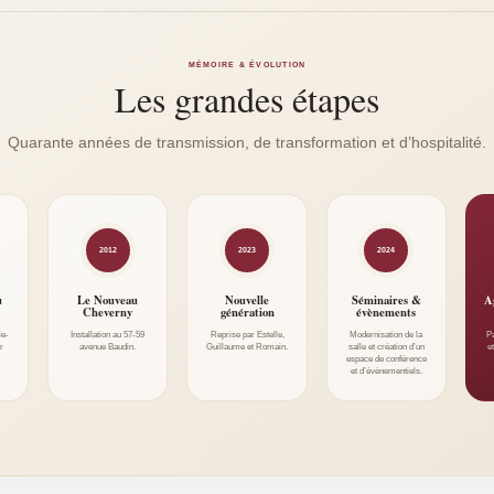
MÉMOIRE & ÉVOLUTION
Les grandes étapes
Quarante années de transmission, de transformation et d’hospitalité.
2012
2023
2024
u
Le Nouveau
Nouvelle
Séminaires &
A
Cheverny
génération
évènements
ie-
Installation au 57-59
Reprise par Estelle,
Modernisation de la
P
r
avenue Baudin.
Guillaume et Romain.
salle et création d’un
e
espace de conférence
et d’évènementiels.