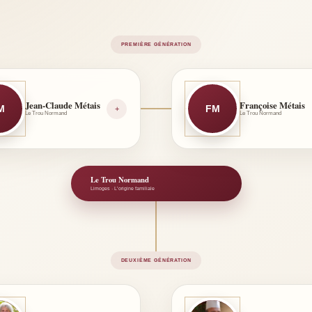
PREMIÈRE GÉNÉRATION
Jean-Claude Métais
Françoise Métais
M
FM
+
Le Trou Normand
Le Trou Normand
Le Trou Normand
Limoges · L’origine familiale
DEUXIÈME GÉNÉRATION