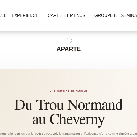
CLE – EXPERIENCE
CARTE ET MENUS
GROUPE ET SÉMINA
APARTÉ
UNE HISTOIRE DE FAMILLE
Du Trou Normand
au Cheverny
générations unies par le goût de recevoir, la transmission et l’exigence d’une cuisine sincère à L