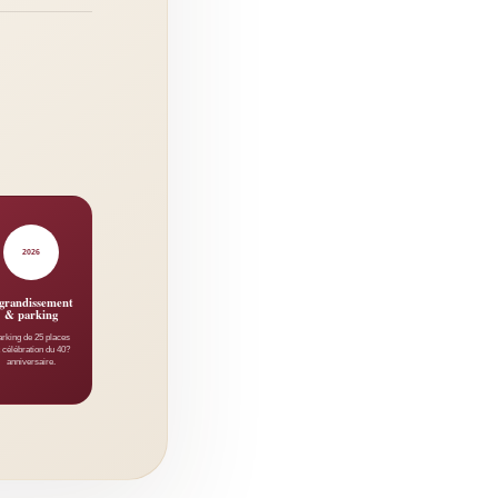
2026
grandissement
& parking
arking de 25 places
t célébration du 40?
anniversaire.