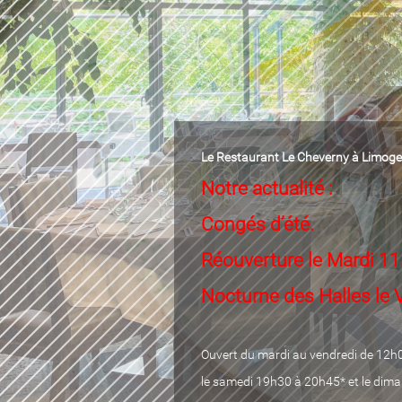
Le Restaurant Le Cheverny à Limog
Notre actualité :
Congés d’été.
Réouverture le Mardi 11 
Nocturne des Halles le 
Ouvert du mardi au vendredi de 12h
le samedi 19h30 à 20h45* et le dim