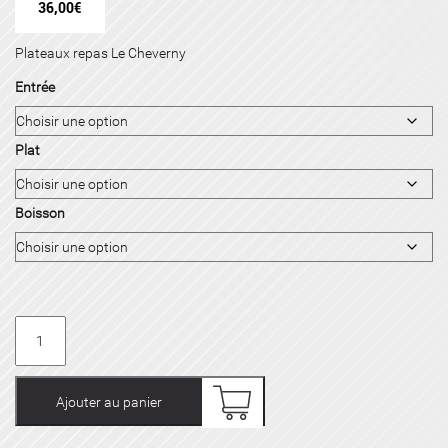
36,00
€
Plateaux repas Le Cheverny
Entrée
Plat
Boisson
quantité
de
Plateau
repas
Ajouter au panier