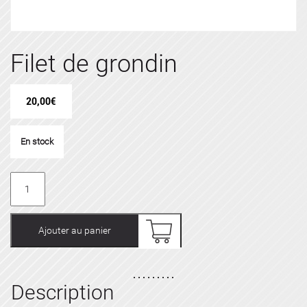
Filet de grondin
20,00
€
En stock
quantité
de
Filet
de
Ajouter au panier
grondin
Description