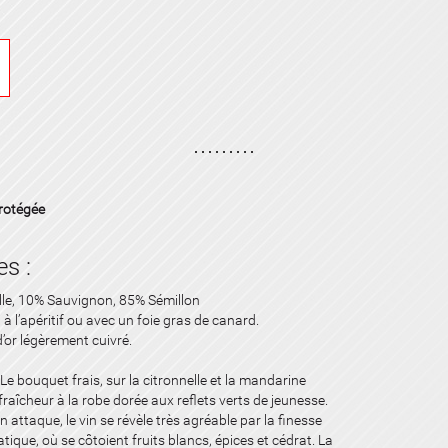
rotégée
es :
e, 10% Sauvignon, 85% Sémillon
 l’apéritif ou avec un foie gras de canard.
’or légèrement cuivré.
ouquet frais, sur la citronnelle et la mandarine
 fraîcheur à la robe dorée aux reflets verts de jeunesse.
en attaque, le vin se révèle très agréable par la finesse
ique, où se côtoient fruits blancs, épices et cédrat. La