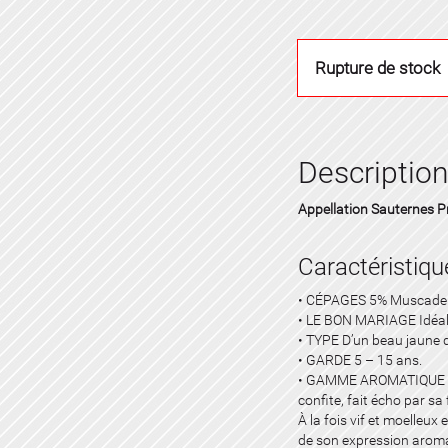
Rupture de stock
Description
Appellation Sauternes P
Caractéristiqu
• CÉPAGES 5% Muscadell
• LE BON MARIAGE Idéal à
• TYPE D’un beau jaune d
• GARDE 5 – 15 ans.
• GAMME AROMATIQUE Le b
confite, fait écho par sa
À la fois vif et moelleux 
de son expression aromat