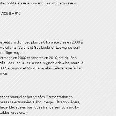
its confits laisse le souvenir d’un vin harmonieux.
VICE 8 – 9°C
 ce petit cru d’un peu plus de 8 ha a été créé en 2000 à
xploitants (Valérie et Guy Loubrie). Les vignes sont
ns d’âge moyen.
 fermage en 2000 et achetée en 2010, est située à
lieu des 1er Crus Classés. Vignoble de 4 ha, marqué
0% Sauvignon et 5% Muscadelle). L’élevage se fait en
 mois.
anges manuelles botrytisées, Fermentation en
levures sélectionnées, Débourbage, Filtration légère,
iège, Elevage en barriques françaises, Sols argilo-
(sables, graviers…)