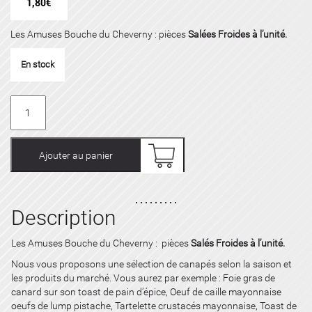
1,80
€
Les Amuses Bouche du Cheverny : pièces
Salées Froides à l’unité.
En stock
quantité
de
Le
Canapé
Ajouter au panier
Salé
Froid
du
Cheverny
Description
à
l'unité
Les Amuses Bouche du Cheverny : pièces
Salés Froides à l’unité.
Nous vous proposons une sélection de canapés selon la saison et
les produits du marché. Vous aurez par exemple : Foie gras de
canard sur son toast de pain d’épice, Oeuf de caille mayonnaise
oeufs de lump pistache, Tartelette crustacés mayonnaise, Toast de