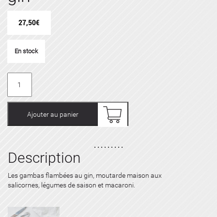
27,50
€
En stock
quantité
de
Les
gambas
Ajouter au panier
flambées
au
gin
Description
Les gambas flambées au gin, moutarde maison aux
salicornes, légumes de saison et macaroni.