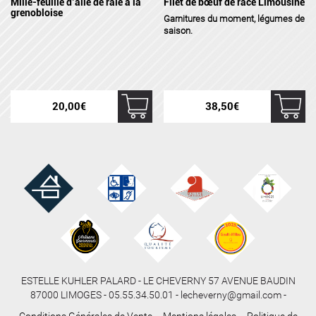
Mille-feuille d’aile de raie à la
Filet de bœuf de race Limousine
grenobloise
Garnitures
du moment, légumes de
saison.
20,00
€
38,50
€
ESTELLE KUHLER PALARD - LE CHEVERNY 57 AVENUE BAUDIN
87000 LIMOGES - 05.55.34.50.01 - lecheverny@gmail.com -
Conditions Générales de Vente
–
Mentions légales
–
Politique de