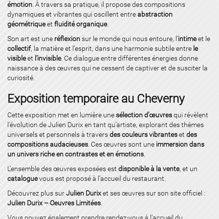
émotion
. À travers sa pratique, il propose des compositions
dynamiques et vibrantes qui oscillent entre
abstraction
géométrique
et
fluidité organique
.
Son art est une
réflexion
sur le monde qui nous entoure, l’
intime
et le
collectif
, la matière et l’esprit, dans une harmonie subtile entre
le
visible
et
l’invisible
. Ce dialogue entre différentes énergies donne
naissance à des œuvres qui ne cessent de captiver et de susciter la
curiosité.
Exposition temporaire au Cheverny
Cette exposition met en lumière une
sélection d’œuvres
qui révèlent
l’évolution de Julien Durix en tant qu’artiste, explorant des thèmes
universels et personnels à travers
des couleurs vibrantes
et
des
compositions audacieuses
. Ces œuvres sont une
immersion dans
un univers riche en contrastes et en émotions
.
L’ensemble des œuvres exposées est
disponible à la vente
, et un
catalogue
vous est proposé à l’accueil du restaurant.
Découvrez plus sur
Julien Durix
et ses œuvres sur son site officiel :
Julien Durix – Oeuvres Limitées
.
Vous pouvez également prendre rendez-vous à l’accueil du