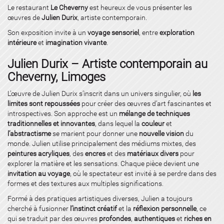
Le restaurant
Le Cheverny
est heureux de vous présenter les
œuvres de
Julien Durix
, artiste contemporain.
Son exposition invite à un
voyage sensoriel
, entre
exploration
intérieure
et
imagination vivante
.
Julien Durix – Artiste contemporain au
Cheverny, Limoges
L’œuvre de Julien Durix s’inscrit dans un univers singulier, où
les
limites sont repoussées
pour créer des œuvres d’art fascinantes et
introspectives. Son approche est un
mélange de techniques
traditionnelles et innovantes
, dans lequel la
couleur
et
l’abstractisme
se marient pour donner une
nouvelle vision
du
monde. Julien utilise principalement des médiums mixtes, des
peintures acryliques
, des
encres
et des
matériaux divers
pour
explorer la matière et les sensations. Chaque pièce devient une
invitation au voyage
, où le spectateur est invité à se perdre dans des
formes et des textures aux multiples significations.
Formé à des pratiques artistiques diverses, Julien a toujours
cherché à fusionner
l’instinct créatif
et la
réflexion personnelle
, ce
qui se traduit par des œuvres
profondes
,
authentiques
et
riches en