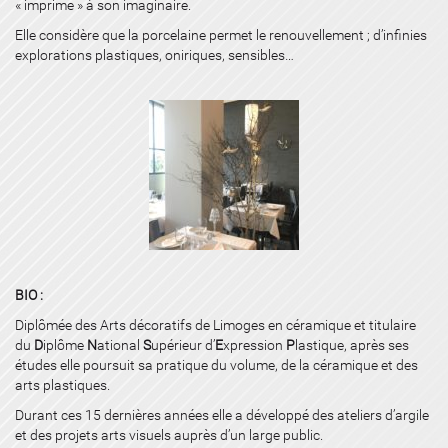
« imprime » à son imaginaire.
Elle considère que la porcelaine permet le renouvellement ; d’infinies
explorations plastiques, oniriques, sensibles…
BIO :
Diplômée des Arts décoratifs de Limoges en céramique et titulaire
du
D
iplôme
N
ational
S
upérieur d’
E
xpression
P
lastique, après ses
études elle poursuit sa pratique du volume, de la céramique et des
arts plastiques.
Durant ces 15 dernières années elle a développé des ateliers d’argile
et des projets arts visuels auprès d’un large public.