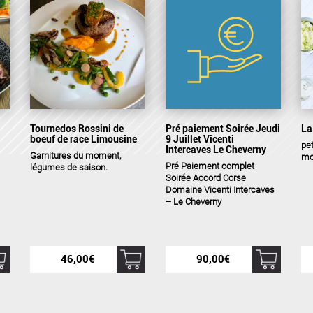
Tournedos Rossini de
Pré paiement Soirée Jeudi
La
boeuf de race Limousine
9 Juillet Vicenti
pe
Intercaves Le Cheverny
Garnitures
du moment,
mo
Pré Paiement complet
légumes de saison.
Soirée Accord Corse
Domaine Vicenti Intercaves
– Le Cheverny
46,00
€
90,00
€