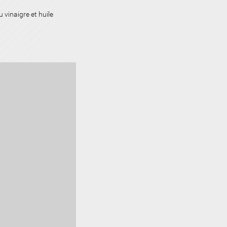
semoule
 vinaigre et huile