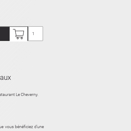
quantité
de
CHÈQUE
CADEAU
50€
eaux
staurant Le Cheverny.
ue vous bénéficiez d’une