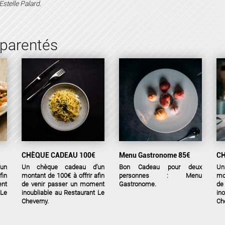
Estelle Palard.
pparentés
CHÈQUE CADEAU 100€
Menu Gastronome 85€
CH
un
Un chèque cadeau d’un
Bon Cadeau pour deux
Un
fin
montant de 100€ à offrir afin
personnes : Menu
mo
ent
de venir passer un moment
Gastronome.
de
 Le
inoubliable au Restaurant Le
in
Cheverny.
Ch