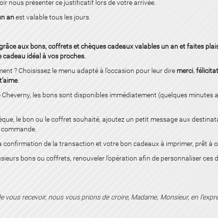
oir nous présenter ce justificatif lors de votre arrivée.
un an
est valable tous les jours.
 grâce aux bons, coffrets et chèques cadeaux
valables un an
et faites pla
e cadeau idéal à vos proches.
ent ? Choisissez le menu adapté à l’occasion pour leur dire
merci
,
félicita
 t’aime
.
e Cheverny, les bons sont disponibles immédiatement
(quelques minutes a
èque, le bon ou le coffret souhaité,
ajoutez un petit message aux destinat
re commande.
a confirmation de la transaction
et votre bon cadeaux à imprimer, prêt à of
usieurs bons ou coffrets,
renouveler l’opération afin de personnaliser ces d
r de vous recevoir, nous vous prions de croire, Madame, Monsieur, en l’exp