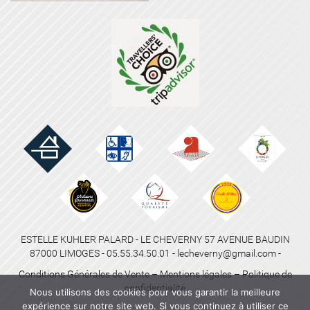
ESTELLE KUHLER PALARD - LE CHEVERNY 57 AVENUE BAUDIN
87000 LIMOGES - 05.55.34.50.01 - lecheverny@gmail.com -
Conditions Générales de Vente
–
Mentions légales
–
Politique de
confidentialité
Nous utilisons des cookies pour vous garantir la meilleure
expérience sur notre site web. Si vous continuez à utiliser ce