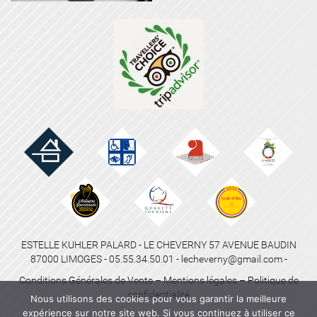
ESTELLE KUHLER PALARD - LE CHEVERNY 57 AVENUE BAUDIN
87000 LIMOGES - 05.55.34.50.01 - lecheverny@gmail.com -
Conditions Générales de Vente
–
Mentions légales
–
Politique de
confidentialité
Nous utilisons des cookies pour vous garantir la meilleure
expérience sur notre site web. Si vous continuez à utiliser ce